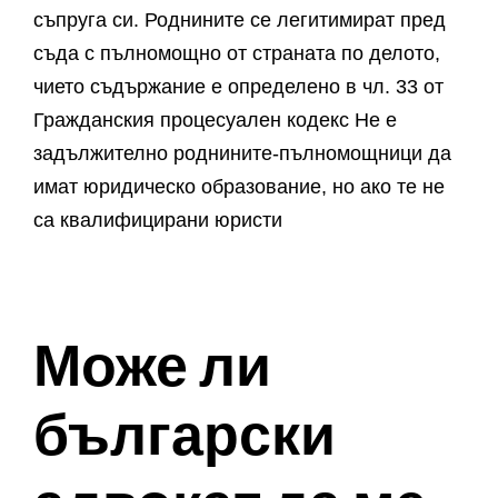
съпруга си. Роднините се легитимират пред
съда с пълномощно от страната по делото,
чието съдържание е определено в чл. 33 от
Гражданския процесуален кодекс Не е
задължително роднините-пълномощници да
имат юридическо образование, но ако те не
са квалифицирани юристи
Може ли
български