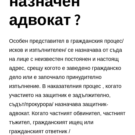
назначен
адвокат ?
Особен представител в гражданския процес/
исков и изпълнителен/ се назначава от съда
на лице с неизвестен постоянен и настоящ
адрес, срещу когото е заведено гражданско
дело или е започнало принудително
изпълнение. В наказателния процес , когато
участието на защитник е задължително,
съдът/прокурора/ назначава защитник-
адвокат. Когато частният обвинител, частният
тъжител, гражданският ищец или
гражданският ответник /