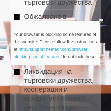
търговски дружества
Обжалване в
регистърното
производство
Your browser is blocking some features of
this website. Please follow the instructions
Съдебна защита на
at
http://support.heateor.com/browser-
членството
blocking-social-features/
to unblock these.
Ликвидация на
търговски дружества,
кооперации и
юридически лица с
нестопанска цел