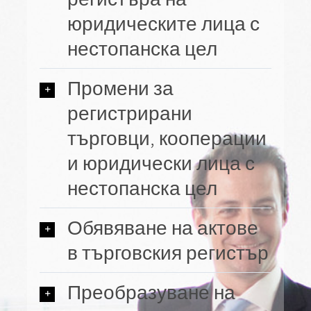
юридическите лица с
нестопанска цел
Промени за
регистрирани
търговци, кооперации
и юридически лица с
нестопанска цел
Обявяване на актове
в търговския регистър
Преобразуване на