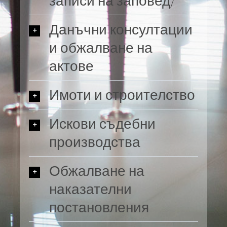
записи на заповед/
Данъчни консултации
и обжалване на
актове
Имоти и строителство
Искови съдебни
производства
Обжалване на
© Copyright 2017 - Адвокат Атанасова | Всички
наказателни
права запазени | Powered by
Eurobulsoft
постановления