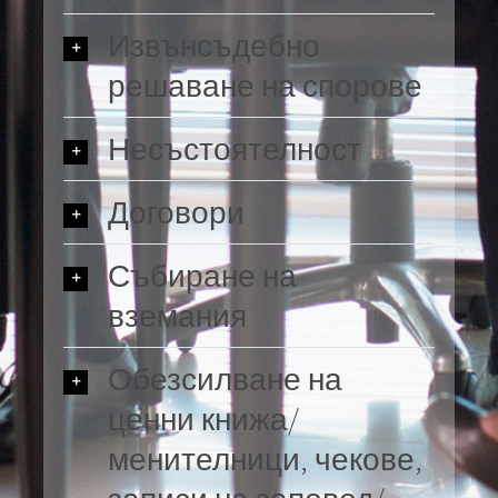
Извънсъдебно
решаване на спорове
Несъстоятелност
Договори
Събиране на
вземания
Обезсилване на
ценни книжа/
менителници, чекове,