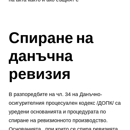
Спиране на
данъчна
ревизия
В разпоредбите на чл. 34 на Данъчно-
осигурителния процесуален кодекс /ДОПК/ са
уредени основанията и процедурата по
спиране на ревизионното производство.
Основанията , при които се спира ревизията