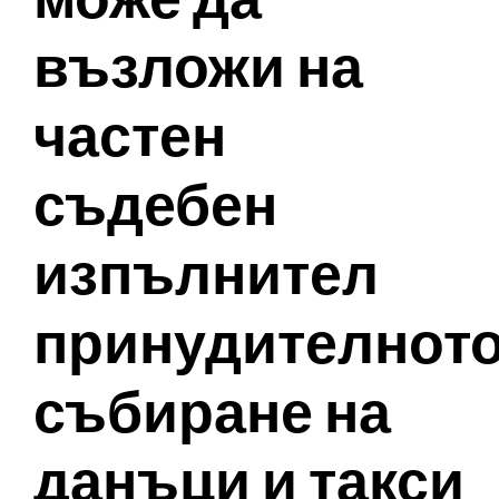
възложи на
частен
съдебен
изпълнител
принудителнот
събиране на
данъци и такси