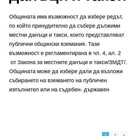
Общината има възможност да избере редът,
по който принудително да събере дължими
местни данъци и такси, които представляват
публични общински вземания. Тази
възможност е регламентирана в чл. 4, ал. 2
от Закона за местните данъци и такси/ЗМДТ/.
Общината може да избере дали да възложи
събирането на вземането на публичен
изпълнител или на съдебен- държавен
© Copyright 2017 - Адвокат Атанасова | Всички
права запазени | Powered by
Eurobulsoft
1
2