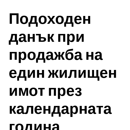
Подоходен
данък при
продажба на
един жилищен
имот през
календарната
година