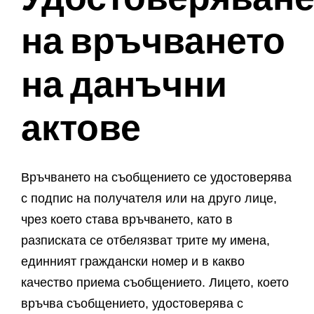
на връчването
на данъчни
актове
Връчването на съобщението се удостоверява
с подпис на получателя или на друго лице,
чрез което става връчването, като в
разписката се отбелязват трите му имена,
единният граждански номер и в какво
качество приема съобщението. Лицето, което
връчва съобщението, удостоверява с