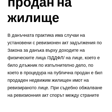
продан на
жилище
В данъчната практика има случаи на
установени с ревизионен акт задължения по
Закона за данъка върху доходите на
физическите лица /ЗДДФЛ/ на лице, което е
било длъжник по изпълнително дело, по
което в процедура на публична продан е бил
продаден недвижим жилищен имот на
ревизираното лице. При съдебно обжалване
на ревизионния акт спорът между страните