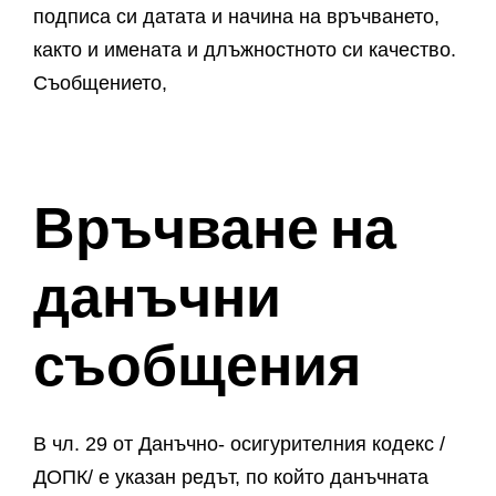
подписа си датата и начина на връчването,
както и имената и длъжностното си качество.
Съобщението,
Връчване на
данъчни
съобщения
В чл. 29 от Данъчно- осигурителния кодекс /
ДОПК/ е указан редът, по който данъчната