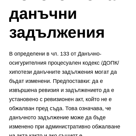
данъчни
задължения
В определени в чл. 133 от Данъчно-
осигурителния процесуален кодекс /ДОПК/
хипотези данъчните задължения могат да
бъдат изменени. Предпоставки: да е
извършена ревизия и задължението да е
установено с ревизионен акт, който не е
обжалван пред съда. Това означава, че
данъчното задължение може да бъде
изменено при административно обжалване
на акта както и ако същият е